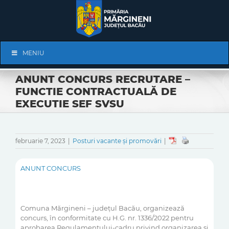
Skip
to
content
Skip
MENIU
Navigation
ANUNT CONCURS RECRUTARE –
FUNCTIE CONTRACTUALĂ DE
EXECUTIE SEF SVSU
februarie 7, 2023
|
Posturi vacante și promovări
|
ANUNT CONCURS
Comuna Mărgineni – județul Bacău, organizează
concurs, în conformitate cu H.G. nr. 1336/2022 pentru
aprobarea Regulamentului-cadru privind organizarea și