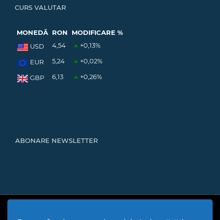
CURS VALUTAR
MONEDĂ
RON
MODIFICARE %
4,54
+0,13
%
USD
5,24
+0,02
%
EUR
6,13
+0,26
%
GBP
ABONARE NEWSLETTER
Cod Județ 4 | Județul Bacău | Tipul UAT - 14 - C - Comună |
Codul SIRUTA al Unitații Administrativ-Teritoriale 20466 |