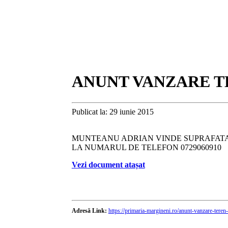
ANUNT VANZARE T
Publicat la: 29 iunie 2015
MUNTEANU ADRIAN VINDE SUPRAFATA D
LA NUMARUL DE TELEFON 0729060910
Vezi document atașat
Adresă Link:
https://primaria-margineni.ro/anunt-vanzare-tere