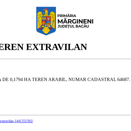
EREN EXTRAVILAN
E 0,1794 HA TEREN ARABIL, NUMAR CADASTRAL 64687. 
n-extravilan-1441351592/