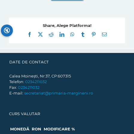
Share, Alege Platforma!
🔇
Facebook
X
Reddit
LinkedIn
WhatsApp
Tumblr
Pinterest
E-
mail:
DATE DE CONTACT
Calea Moinești, Nr:37, CP:607315
Telefon:
0234211032
Fax:
0234211032
E-mail:
secretariat@primaria-margineni.ro
CURS VALUTAR
MONEDĂ
RON
MODIFICARE %