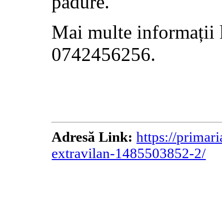
pădure.
Mai multe informații 
0742456256.
Adresă Link:
https://primar
extravilan-1485503852-2/