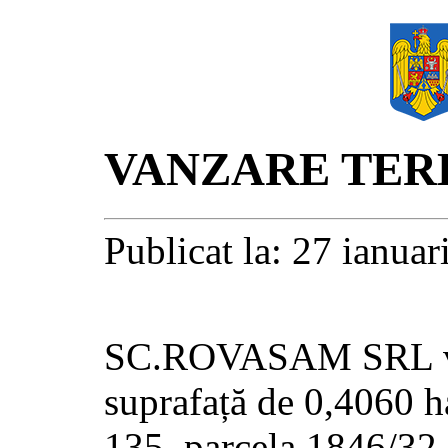
VANZARE TER
Publicat la: 27 ianua
SC.ROVASAM SRL vind
suprafață de 0,4060 ha
135, parcela 1846/32,