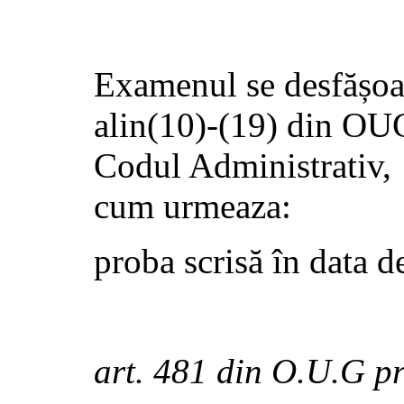
Examenul se desfășoar
alin(10)-(19) din OU
Codul Administrativ, l
cum urmeaza:
proba scrisă în data 
art. 481 din O.U.G p