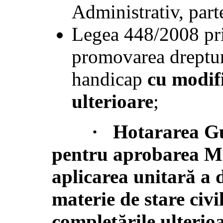
Administrativ, parte
Legea 448/2008 pri
promovarea dreptur
handicap
c
u modifi
ulterioare
;
·
Hotararea Gu
pentru aprobarea Me
aplicarea unitară
materie de stare civi
completările ulterio