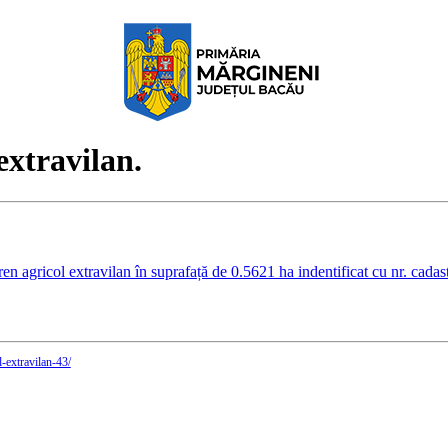
extravilan.
l extravilan în suprafață de 0.5621 ha indentificat cu nr. cadast
l-extravilan-43/