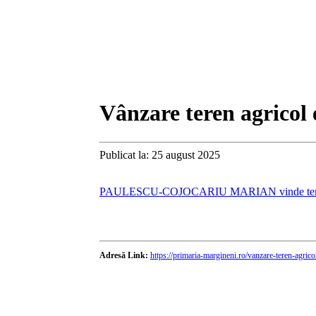
Vânzare teren agricol 
Publicat la: 25 august 2025
PAULESCU-COJOCARIU MARIAN vinde teren agrico
Adresă Link:
https://primaria-margineni.ro/vanzare-teren-agrico