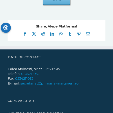
Share, Alege Platforma!
🔇
Facebook
X
Reddit
LinkedIn
WhatsApp
Tumblr
Pinterest
E-
mail:
DATE DE CONTACT
Calea Moinești, Nr:37, CP:607315
Telefon:
0234211032
Fax:
0234211032
E-mail:
secretariat@primaria-margineni.ro
CURS VALUTAR