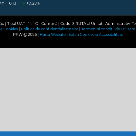
6,13
+0,25
%
BP
u | Tipul UAT - 14 - C - Comună | Codul SIRUTA al Unitații Administrativ-Te
are Cookies
|
Politică de confidențialitate site
|
Termeni și condiții de utilizare 
PPW @
2026 |
Hartă Website
|
Setări Cookies și Accesibilitate