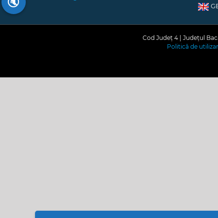
🔇
G
Cod Județ 4 | Județul Bacă
Politică de utiliz