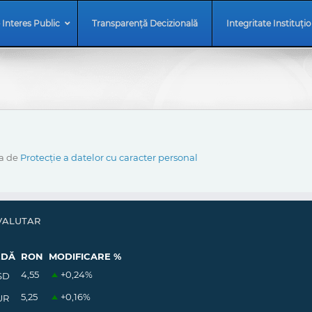
 Interes Public
Transparență Decizională
Integritate Instituți
ca de
Protecție a datelor cu caracter personal
VALUTAR
EDĂ
RON
MODIFICARE %
4,55
+0,24
%
SD
5,25
+0,16
%
UR