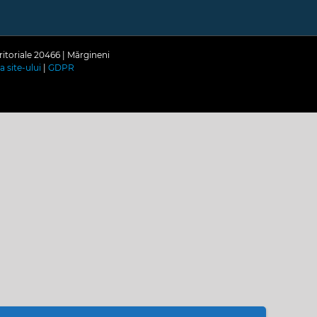
ritoriale 20466 | Mărgineni
a site-ului
|
GDPR