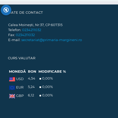
🔇
DATE DE CONTACT
Calea Moinești, Nr:37, CP:607315
Telefon:
0234211032
Fax:
0234211032
E-mail:
secretariat@primaria-margineni.ro
CURS VALUTAR
MONEDĂ
RON
MODIFICARE %
4,54
0,00
%
USD
5,24
0,00
%
EUR
6,12
0,00
%
GBP