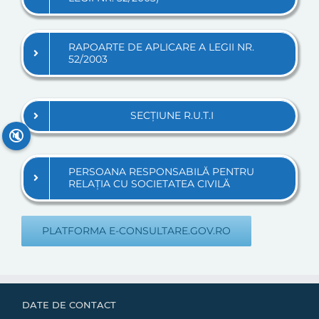
RAPOARTE DE APLICARE A LEGII NR.
52/2003
SECȚIUNE R.U.T.I
🔇
PERSOANA RESPONSABILĂ PENTRU
RELAȚIA CU SOCIETATEA CIVILĂ
PLATFORMA E-CONSULTARE.GOV.RO
DATE DE CONTACT