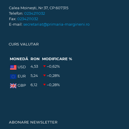
Calea Moinești, Nr:37, CP:607315
Telefon:
0234211032
Fax:
0234211032
E-mail:
secretariat@primaria-margineni.ro
CURS VALUTAR
MONEDĂ
RON
MODIFICARE %
4,53
–0,62
%
USD
5,24
–0,28
%
EUR
6,12
–0,28
%
GBP
ABONARE NEWSLETTER