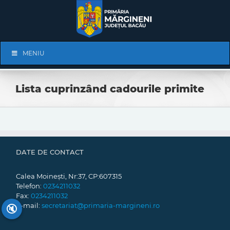
Skip
to
content
Skip
MENIU
Navigation
Lista cuprinzând cadourile primite
DATE DE CONTACT
Calea Moinești, Nr:37, CP:607315
Telefon:
0234211032
Fax:
0234211032
E-mail:
secretariat@primaria-margineni.ro
🔇