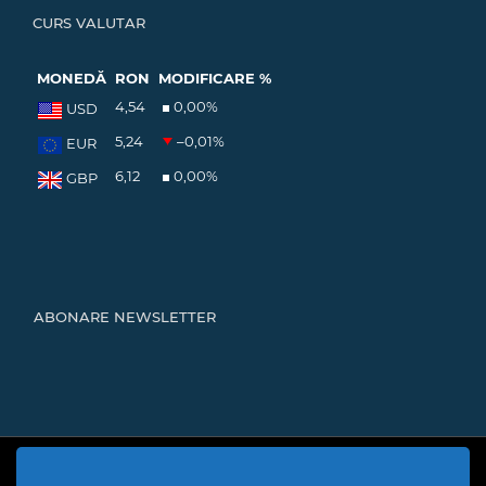
CURS VALUTAR
MONEDĂ
RON
MODIFICARE %
4,54
0,00
%
USD
5,24
–0,01
%
EUR
6,12
0,00
%
GBP
ABONARE NEWSLETTER
Cod Județ 4 | Județul Bacău | Tipul UAT - 14 - C - Comună |
Codul SIRUTA al Unitații Administrativ-Teritoriale 20466 |