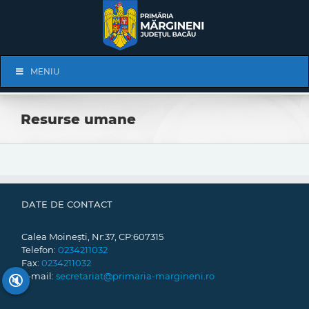
Skip
to
content
Skip
MENIU
Navigation
Resurse umane
DATE DE CONTACT
Calea Moinești, Nr:37, CP:607315
Telefon:
0234211032
Fax:
0234211032
E-mail:
secretariat@primaria-margineni.ro
🔇