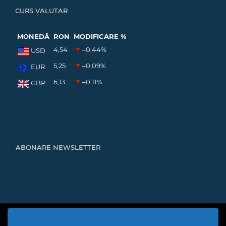
CURS VALUTAR
MONEDĂ
RON
MODIFICARE %
4,54
–0,44
%
USD
5,25
–0,09
%
EUR
6,13
–0,11
%
GBP
ABONARE NEWSLETTER
Cod Județ 4 | Județul Bacău | Tipul UAT - 14 - C - Comună |
Codul SIRUTA al Unitații Administrativ-Teritoriale 20466 |