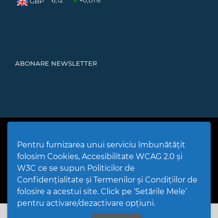
6,12
+0,01
%
GBP
ABONARE NEWSLETTER
Cod Județ 4 | Județul Bacău | Tipul UAT - 14 - C - Comună |
Codul SIRUTA al Unitații Administrativ-Teritoriale 20466 |
Pentru furnizarea unui serviciu îmbunătățit
Mărgineni
folosim Cookies, Accesibilitate WCAG 2.0 și
Politică de utilizare Cookies
|
Politică de confidențialitate site
|
Termeni și condiții de utilizare a site-ului
|
GDPR
W3C ce se supun Politicilor de
PPW @
2026 |
Hartă Website
|
Setări Cookies și Accesibilitate
Confidențialitate și Termenilor și Condițiilor de
folosire a acestui site. Click pe ‘Setările Mele’
pentru activare/dezactivare opțiuni.