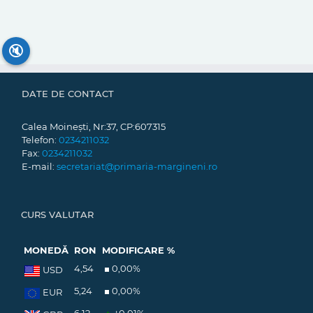
🔇
DATE DE CONTACT
Calea Moinești, Nr:37, CP:607315
Telefon:
0234211032
Fax:
0234211032
E-mail:
secretariat@primaria-margineni.ro
CURS VALUTAR
MONEDĂ
RON
MODIFICARE %
4,54
0,00
%
USD
5,24
0,00
%
EUR