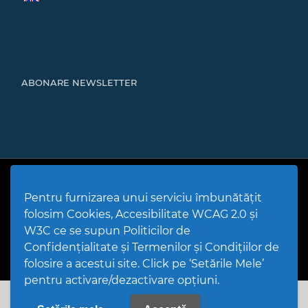
ABONARE NEWSLETTER
Cod Județ 4 | Județul Bacău | Tipul UAT - 14 - C - Comună |
Codul SIRUTA al Unitații Administrativ-Teritoriale 20466 |
Pentru furnizarea unui serviciu îmbunătățit
Mărgineni
folosim Cookies, Accesibilitate WCAG 2.0 și
Politică de utilizare Cookies
|
Politică de confidențialitate site
|
Termeni și condiții de utilizare a site-ului
|
GDPR
W3C ce se supun Politicilor de
PPW @
2026 |
Hartă Website
|
Setări Cookies și Accesibilitate
Confidențialitate și Termenilor și Condițiilor de
folosire a acestui site. Click pe ‘Setările Mele’
pentru activare/dezactivare opțiuni.