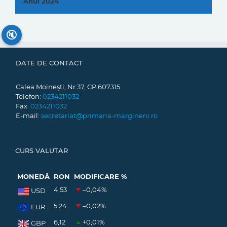
Anul 2024
🔇
DATE DE CONTACT
Calea Moinești, Nr:37, CP:607315
Telefon:
0234211032
Fax:
0234211032
E-mail:
secretariat@primaria-margineni.ro
CURS VALUTAR
MONEDĂ
RON
MODIFICARE %
4,53
–0,04
%
USD
5,24
–0,02
%
EUR
6,12
+0,01
%
GBP