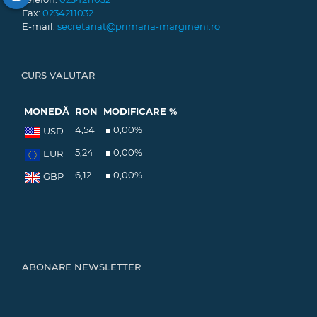
Fax:
0234211032
E-mail:
secretariat@primaria-margineni.ro
CURS VALUTAR
MONEDĂ
RON
MODIFICARE %
4,54
0,00
%
USD
5,24
0,00
%
EUR
6,12
0,00
%
GBP
ABONARE NEWSLETTER