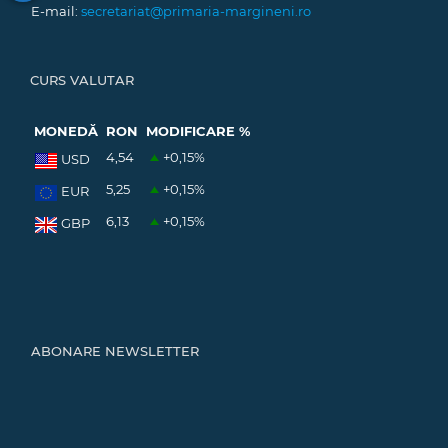
E-mail:
secretariat@primaria-margineni.ro
CURS VALUTAR
MONEDĂ
RON
MODIFICARE %
4,54
+0,15
%
USD
5,25
+0,15
%
EUR
6,13
+0,15
%
GBP
ABONARE NEWSLETTER