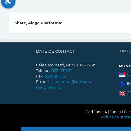
🔇
Share, Alege Platforma!
CURS 
DATE DE CONTACT
Calea Moinești, Nr:37, CP:607315
MON
Telefon:
0234211032
U
Fax:
0234211032
E-mail:
secretariat@primaria-
E
margineni.ro
G
Cod Județ 4 | Județul Bacă
Politică de utiliz