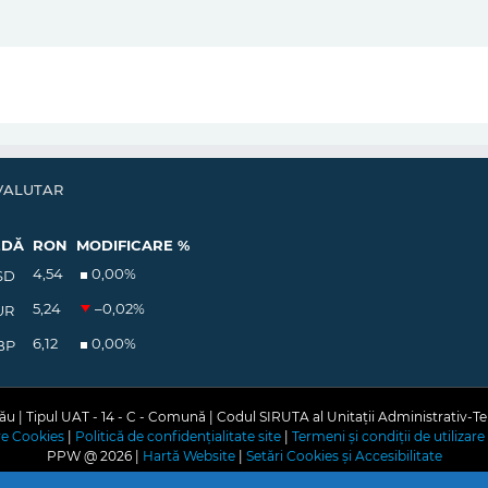
VALUTAR
EDĂ
RON
MODIFICARE %
4,54
0,00
%
SD
5,24
–0,02
%
UR
6,12
0,00
%
BP
u | Tipul UAT - 14 - C - Comună | Codul SIRUTA al Unitații Administrativ-Te
are Cookies
|
Politică de confidențialitate site
|
Termeni și condiții de utilizare 
PPW @
2026 |
Hartă Website
|
Setări Cookies și Accesibilitate