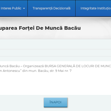
 Interes Public
Transparență Decizională
Integritate Instituți
uparea Forței De Muncă Bacău
Muncă Bacău – Organizează BURSA GENERALĂ DE LOCURI DE MUNCĂ în z
n Antonescu’’ din mun. Bacău, str. 9 Mai nr. 7