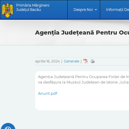
Skip
Skip
Primăria Mărgineni
to
Navigation
Județul Bacău
Despre Noi
Informații De
content
Agenția Județeană Pentru Oc
aprilie 16, 2024
|
Generale
|
Agenția Județeană Pentru Ocuparea Forței de 
va desfășura la Muzeul Județean de Istorie ,,Iulia
Anunt.pdf