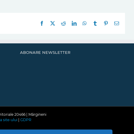
Facebook
X
Reddit
LinkedIn
WhatsApp
Tumblr
Pinterest
E-
mail:
ABONARE NEWSLETTER
ritoriale 20466 | Mărgineni
a site-ului
|
GDPR