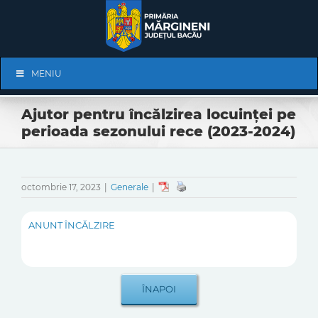
Skip
to
content
Skip
MENIU
Navigation
Ajutor pentru încălzirea locuinței pe
perioada sezonului rece (2023-2024)
octombrie 17, 2023
|
Generale
|
ANUNT ÎNCĂLZIRE