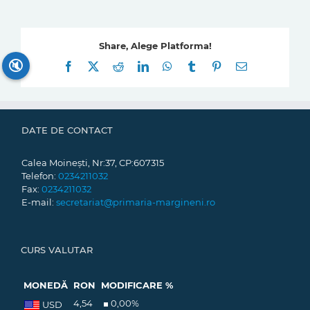
Share, Alege Platforma!
🔇
Facebook
X
Reddit
LinkedIn
WhatsApp
Tumblr
Pinterest
E-
mail:
DATE DE CONTACT
Calea Moinești, Nr:37, CP:607315
Telefon:
0234211032
Fax:
0234211032
E-mail:
secretariat@primaria-margineni.ro
CURS VALUTAR
MONEDĂ
RON
MODIFICARE %
4,54
0,00
%
USD