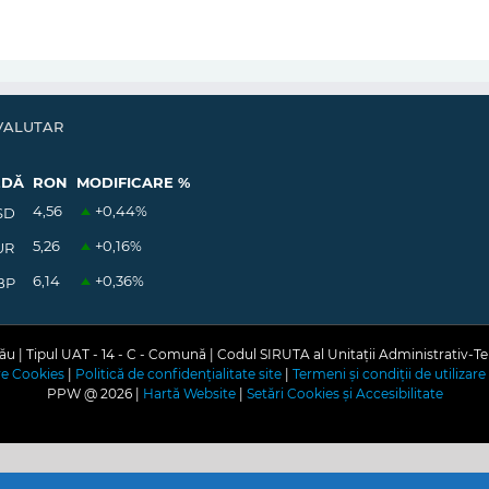
VALUTAR
EDĂ
RON
MODIFICARE %
4,56
+0,44
%
SD
5,26
+0,16
%
UR
6,14
+0,36
%
BP
u | Tipul UAT - 14 - C - Comună | Codul SIRUTA al Unitații Administrativ-Te
are Cookies
|
Politică de confidențialitate site
|
Termeni și condiții de utilizare 
PPW @
2026 |
Hartă Website
|
Setări Cookies și Accesibilitate