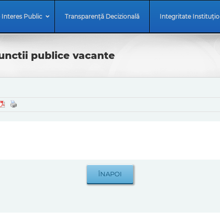
 Interes Public
Transparență Decizională
Integritate Instituți
unctii publice vacante