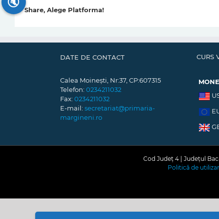
🔇
Share, Alege Platforma!
CURS 
DATE DE CONTACT
Calea Moinești, Nr:37, CP:607315
MON
Telefon:
0234211032
U
Fax:
0234211032
E-mail:
secretariat@primaria-
E
margineni.ro
G
Cod Județ 4 | Județul Bacă
Politică de utiliz