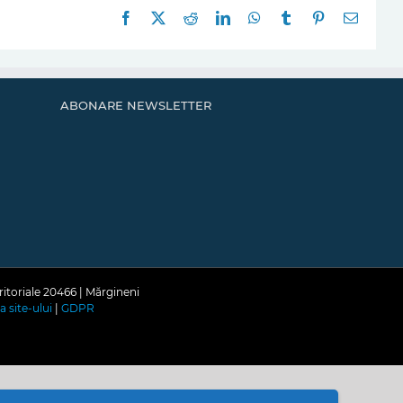
Facebook
X
Reddit
LinkedIn
WhatsApp
Tumblr
Pinterest
E-
mail:
ABONARE NEWSLETTER
ritoriale 20466 | Mărgineni
a site-ului
|
GDPR