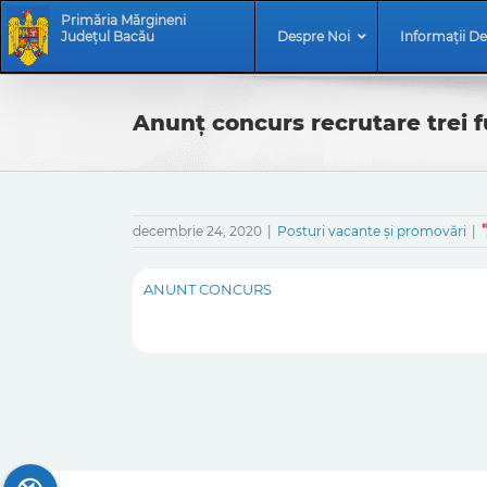
Skip
Skip
Primăria Mărgineni
to
Navigation
Județul Bacău
Despre Noi
Informații De
content
Anunț concurs recrutare trei f
decembrie 24, 2020
|
Posturi vacante și promovări
|
ANUNT CONCURS