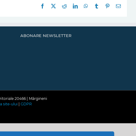
Facebook
X
Reddit
LinkedIn
WhatsApp
Tumblr
Pinterest
E-
mail:
ABONARE NEWSLETTER
ritoriale 20466 | Mărgineni
a site-ului
|
GDPR