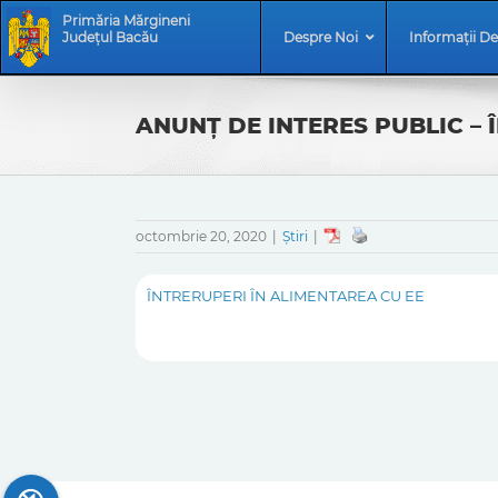
Skip
Skip
Primăria Mărgineni
to
Navigation
Județul Bacău
Despre Noi
Informații De
content
ANUNŢ DE INTERES PUBLIC – 
octombrie 20, 2020
|
Știri
|
ÎNTRERUPERI ÎN ALIMENTAREA CU EE