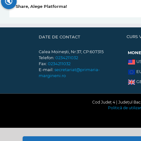
🔇
Share, Alege Platforma!
CURS 
DATE DE CONTACT
Calea Moinești, Nr:37, CP:607315
MON
Telefon:
0234211032
U
Fax:
0234211032
E-mail:
secretariat@primaria-
E
margineni.ro
G
Cod Județ 4 | Județul Bacă
Politică de utiliz