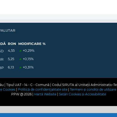
VALUTAR
EDĂ
RON
MODIFICARE %
4,55
+0,29
%
SD
5,25
+0,15
%
UR
6,13
+0,31
%
BP
u | Tipul UAT - 14 - C - Comună | Codul SIRUTA al Unitații Administrativ-Te
are Cookies
|
Politică de confidențialitate site
|
Termeni și condiții de utilizare 
PPW @
2026 |
Hartă Website
|
Setări Cookies și Accesibilitate