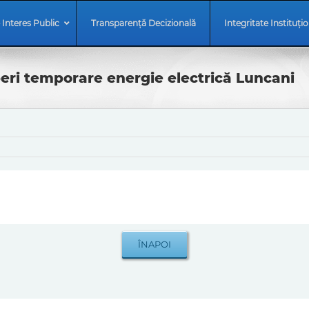
 Interes Public
Transparență Decizională
Integritate Instituți
i temporare energie electrică Luncani