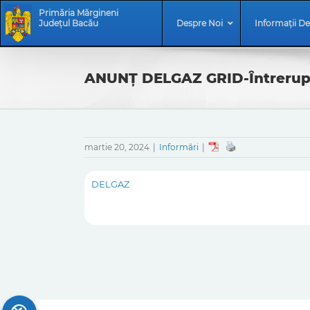
Skip
Skip
Primăria Mărgineni
to
Navigation
Județul Bacău
Despre Noi
Informații De
content
ANUNŢ DELGAZ GRID-Ȋntreruper
martie 20, 2024
|
Informări
|
DELGAZ