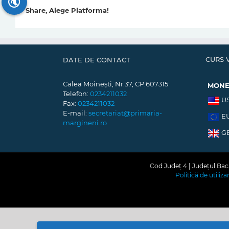
🔇
Share, Alege Platforma!
CURS 
DATE DE CONTACT
Calea Moinești, Nr:37, CP:607315
MON
Telefon:
0234211032
U
Fax:
0234211032
E-mail:
secretariat@primaria-
E
margineni.ro
G
Cod Județ 4 | Județul Bacă
Politică de utiliz