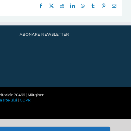
Facebook
X
Reddit
LinkedIn
WhatsApp
Tumblr
Pinterest
E-
mail:
ABONARE NEWSLETTER
ritoriale 20466 | Mărgineni
a site-ului
|
GDPR