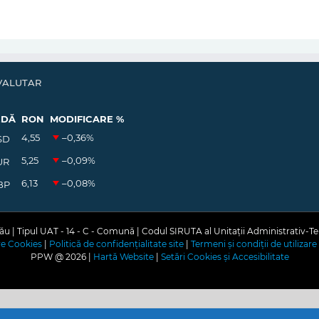
VALUTAR
EDĂ
RON
MODIFICARE %
4,55
–0,36
%
SD
5,25
–0,09
%
UR
6,13
–0,08
%
BP
u | Tipul UAT - 14 - C - Comună | Codul SIRUTA al Unitații Administrativ-Te
are Cookies
|
Politică de confidențialitate site
|
Termeni și condiții de utilizare 
PPW @
2026 |
Hartă Website
|
Setări Cookies și Accesibilitate