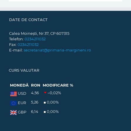
DATE DE CONTACT
Calea Moinești, Nr:37, CP:607315
Telefon:
0234211032
Fax:
0234211032
E-mail:
secretariat@primaria-margineni.ro
CURS VALUTAR
MONEDĂ
RON
MODIFICARE %
4,56
–0,02
%
USD
5,26
0,00
%
EUR
6,14
0,00
%
GBP