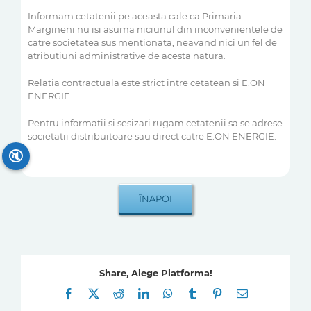
Informam cetatenii pe aceasta cale ca Primaria
Margineni nu isi asuma niciunul din inconvenientele de
catre societatea sus mentionata, neavand nici un fel de
atributiuni administrative de acesta natura.
Relatia contractuala este strict intre cetatean si E.ON
ENERGIE.
Pentru informatii si sesizari rugam cetatenii sa se adrese
societatii distribuitoare sau direct catre E.ON ENERGIE.
🔇
Share, Alege Platforma!
Facebook
X
Reddit
LinkedIn
WhatsApp
Tumblr
Pinterest
E-
mail: