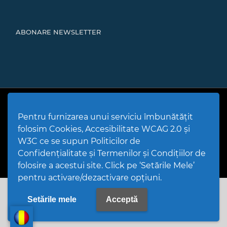
ABONARE NEWSLETTER
Cod Județ 4 | Județul Bacău | Tipul UAT - 14 - C - Comună |
Codul SIRUTA al Unitații Administrativ-Teritoriale 20466 |
Pentru furnizarea unui serviciu îmbunătățit
Mărgineni
folosim Cookies, Accesibilitate WCAG 2.0 și
Politică de utilizare Cookies
|
Politică de confidențialitate site
|
Termeni și condiții de utilizare a site-ului
|
GDPR
W3C ce se supun Politicilor de
PPW @
2026 |
Hartă Website
|
Setări Cookies și Accesibilitate
Confidențialitate și Termenilor și Condițiilor de
folosire a acestui site. Click pe ‘Setările Mele’
pentru activare/dezactivare opțiuni.
Setările mele
Acceptă