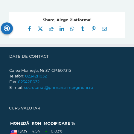
Share, Alege Platforma!
🔇
Facebook
X
Reddit
LinkedIn
WhatsApp
Tumblr
Pinterest
E-
mail:
DATE DE CONTACT
Calea Moinești, Nr:37, CP:607315
Telefon:
0234211032
Fax:
0234211032
E-mail:
secretariat@primaria-margineni.ro
CURS VALUTAR
MONEDĂ
RON
MODIFICARE %
4,54
+0,03
%
USD