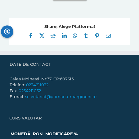
Share, Alege Platforma!
🔇
Facebook
X
Reddit
LinkedIn
WhatsApp
Tumblr
Pinterest
E-
mail:
DATE DE CONTACT
Calea Moinești, Nr:37, CP:607315
Telefon:
0234211032
Fax:
0234211032
E-mail:
secretariat@primaria-margineni.ro
CURS VALUTAR
MONEDĂ
RON
MODIFICARE %