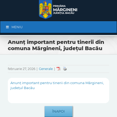
Skip
to
content
Skip
MENIU
Navigation
Anunț important pentru tinerii din
comuna Mărgineni, județul Bacău
februarie 27, 2026
|
Generale
|
Anunț important pentru tinerii din comuna Mărgineni,
județul Bacău