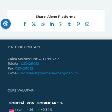
Share, Alege Platforma!
🔇
Facebook
X
Reddit
LinkedIn
WhatsApp
Tumblr
Pinterest
E-
mail:
DATE DE CONTACT
Calea Moinești, Nr:37, CP:607315
Telefon:
0234211032
Fax:
0234211032
E-mail:
secretariat@primaria-margineni.ro
CURS VALUTAR
MONEDĂ
RON
MODIFICARE %
4,56
+0,34
%
USD