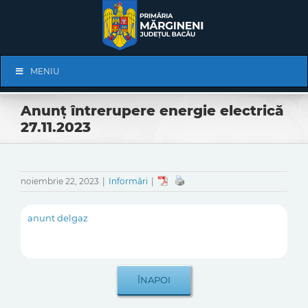
Skip
to
content
Skip
MENIU
Navigation
Anunț întrerupere energie electrică
27.11.2023
noiembrie 22, 2023
|
Informări
|
anunt delgaz