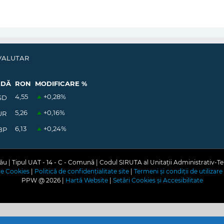
VALUTAR
EDĂ
RON
MODIFICARE %
4,55
+0,28
%
SD
5,26
+0,16
%
UR
6,13
+0,24
%
BP
u | Tipul UAT - 14 - C - Comună | Codul SIRUTA al Unitații Administrativ-Te
are Cookies
|
Politică de confidențialitate site
|
Termeni și condiții de utilizare 
PPW @
2026 |
Hartă Website
|
Setări Cookies și Accesibilitate