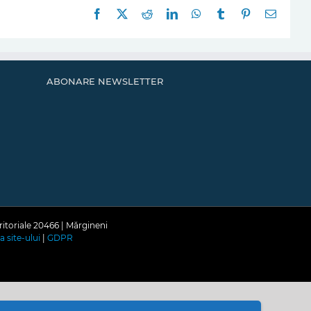
Facebook
X
Reddit
LinkedIn
WhatsApp
Tumblr
Pinterest
E-
mail:
ABONARE NEWSLETTER
ritoriale 20466 | Mărgineni
a site-ului
|
GDPR