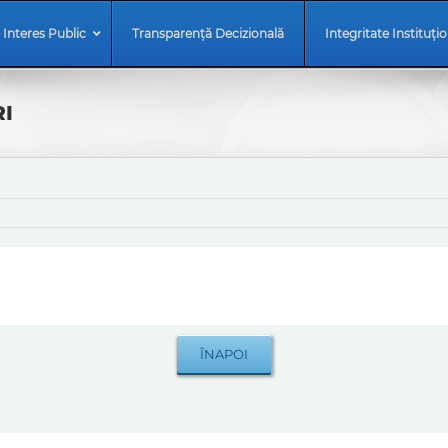
 Interes Public
Transparență Decizională
Integritate Instituți
I