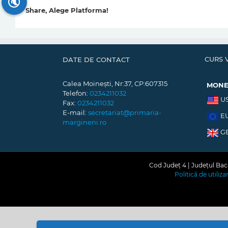
🔇
Share, Alege Platforma!
CURS 
DATE DE CONTACT
Calea Moinești, Nr:37, CP:607315
MON
Telefon:
0234211032
U
Fax:
0234211032
E-mail:
secretariat@primaria-
E
margineni.ro
G
Cod Județ 4 | Județul Bacă
Politică de utiliz