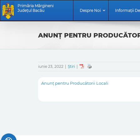
Skip
Skip
Primăria Mărgineni
to
Navigation
Județul Bacău
Despre Noi
Informații De
content
ANUNŢ PENTRU PRODUCĂTOR
iunie 23, 2022
|
Știri
|
Anunţ pentru Producătorii Locali