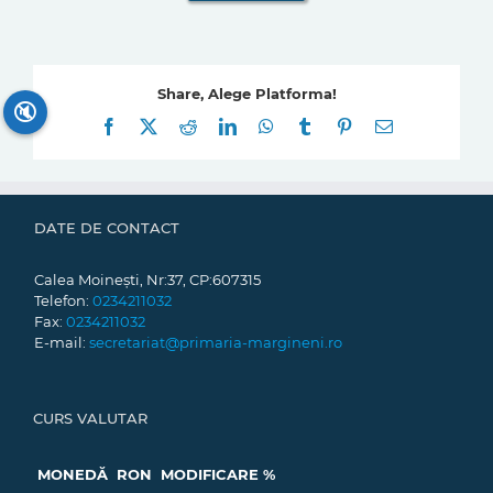
Share, Alege Platforma!
🔇
Facebook
X
Reddit
LinkedIn
WhatsApp
Tumblr
Pinterest
E-
mail:
DATE DE CONTACT
Calea Moinești, Nr:37, CP:607315
Telefon:
0234211032
Fax:
0234211032
E-mail:
secretariat@primaria-margineni.ro
CURS VALUTAR
MONEDĂ
RON
MODIFICARE %