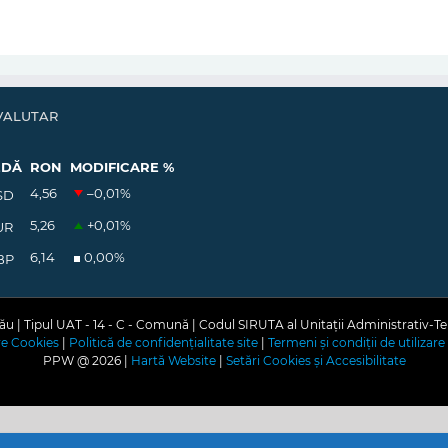
VALUTAR
EDĂ
RON
MODIFICARE %
4,56
–0,01
%
SD
5,26
+0,01
%
UR
6,14
0,00
%
BP
u | Tipul UAT - 14 - C - Comună | Codul SIRUTA al Unitații Administrativ-Te
are Cookies
|
Politică de confidențialitate site
|
Termeni și condiții de utilizare 
PPW @
2026 |
Hartă Website
|
Setări Cookies și Accesibilitate