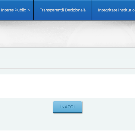
 Interes Public
Transparență Decizională
Integritate Instituți