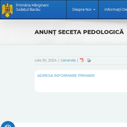
Skip
Skip
Primăria Mărgineni
to
Navigation
Județul Bacău
Despre Noi
Informații De
content
ANUNȚ SECETA PEDOLOGICĂ
iulie 30, 2024
|
Generale
|
ADRESA INFORMARE PRIMARII