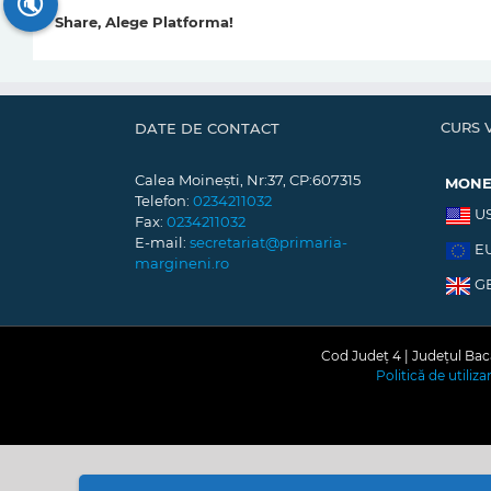
🔇
Share, Alege Platforma!
CURS 
DATE DE CONTACT
Calea Moinești, Nr:37, CP:607315
MON
Telefon:
0234211032
U
Fax:
0234211032
E-mail:
secretariat@primaria-
E
margineni.ro
G
Cod Județ 4 | Județul Bacă
Politică de utiliz