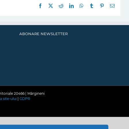
Facebook
X
Reddit
LinkedIn
WhatsApp
Tumblr
Pinterest
E-
mail:
ABONARE NEWSLETTER
ritoriale 20466 | Mărgineni
a site-ului
|
GDPR