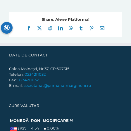
Share, Alege Platforma!
🔇
Facebook
X
Reddit
LinkedIn
WhatsApp
Tumblr
Pinterest
E-
mail:
DATE DE CONTACT
Calea Moinești, Nr:37, CP:607315
Telefon:
0234211032
Fax:
0234211032
E-mail:
secretariat@primaria-margineni.ro
CURS VALUTAR
MONEDĂ
RON
MODIFICARE %
4,54
0,00
%
USD