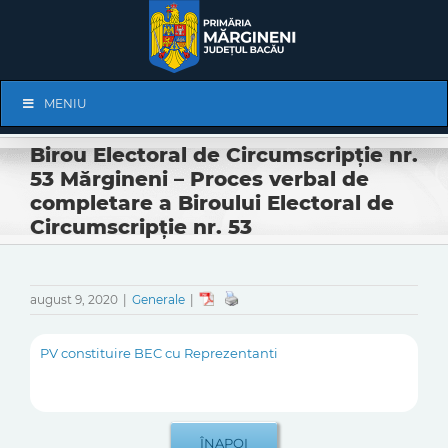
Skip
to
content
Skip
MENIU
Navigation
Birou Electoral de Circumscripție nr.
53 Mărgineni – Proces verbal de
completare a Biroului Electoral de
Circumscripție nr. 53
august 9, 2020
|
Generale
|
PV constituire BEC cu Reprezentanti