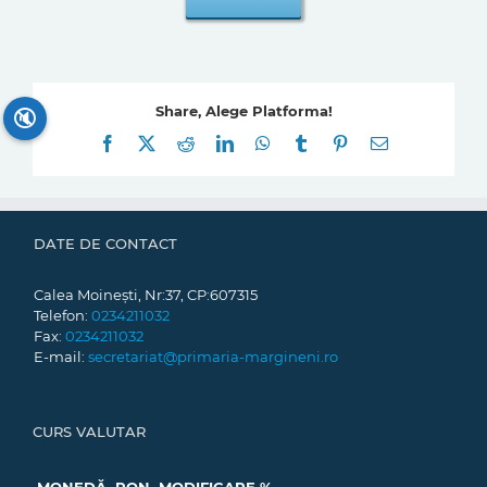
Share, Alege Platforma!
🔇
Facebook
X
Reddit
LinkedIn
WhatsApp
Tumblr
Pinterest
E-
mail:
DATE DE CONTACT
Calea Moinești, Nr:37, CP:607315
Telefon:
0234211032
Fax:
0234211032
E-mail:
secretariat@primaria-margineni.ro
CURS VALUTAR