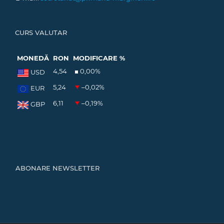
CURS VALUTAR
MONEDĂ
RON
MODIFICARE %
4,54
0,00
%
USD
5,24
–0,02
%
EUR
6,11
–0,19
%
GBP
ABONARE NEWSLETTER