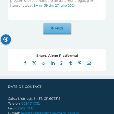
precum și o recomandare de tratament regăsiți în
fișierul atașat.
BA nr. 59 din 27 iulie 2021
🔇
Share, Alege Platforma!
Facebook
X
Reddit
LinkedIn
WhatsApp
Tumblr
Pinterest
E-
mail:
DATE DE CONTACT
Calea Moinești, Nr:37, CP:607315
Telefon:
0234211032
Fax:
0234211032
E-mail:
secretariat@primaria-margineni.ro