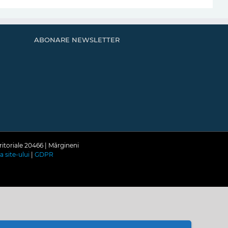
ABONARE NEWSLETTER
ritoriale 20466 | Mărgineni
a site-ului
|
GDPR