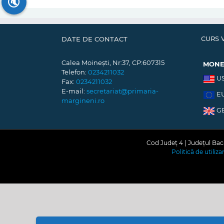
🔇
CURS 
DATE DE CONTACT
Calea Moinești, Nr:37, CP:607315
MON
Telefon:
0234211032
U
Fax:
0234211032
E-mail:
secretariat@primaria-
E
margineni.ro
G
Cod Județ 4 | Județul Bacă
Politică de utiliz