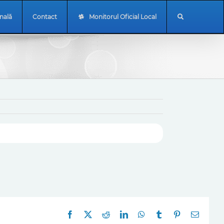
onală
Contact
Monitorul Oficial Local
Facebook
X
Reddit
LinkedIn
WhatsApp
Tumblr
Pinterest
E-
mail: