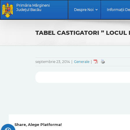
Skip
Skip
Primăria Mărgineni
to
Navigation
Județul Bacău
Despre Noi
Informații De
content
TABEL CASTIGATORI ” LOCUL 
septembrie 23, 2014
|
Generale
|
Share, Alege Platforma!