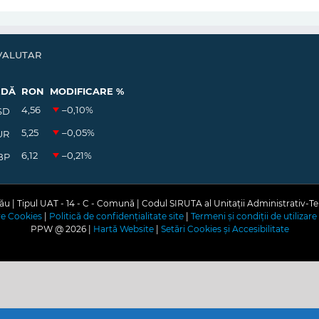
VALUTAR
EDĂ
RON
MODIFICARE %
4,56
–0,10
%
SD
5,25
–0,05
%
UR
6,12
–0,21
%
BP
u | Tipul UAT - 14 - C - Comună | Codul SIRUTA al Unitații Administrativ-Te
are Cookies
|
Politică de confidențialitate site
|
Termeni și condiții de utilizare 
PPW @
2026 |
Hartă Website
|
Setări Cookies și Accesibilitate