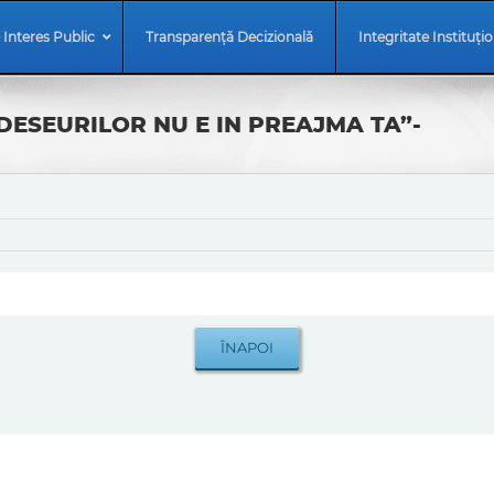
 Interes Public
Transparență Decizională
Integritate Instituți
DESEURILOR NU E IN PREAJMA TA”-