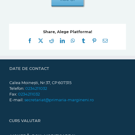
Share, Alege Platforma!
Facebook
X
Reddit
LinkedIn
WhatsApp
Tumblr
Pinterest
E-
mail:
DATE DE CONTACT
Calea Moinești, Nr:37, CP:607315
Telefon:
0234211032
Fax:
0234211032
E-mail:
secretariat@primaria-margineni.ro
CURS VALUTAR