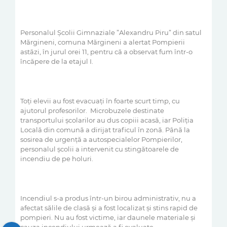
Personalul Școlii Gimnaziale ”Alexandru Piru” din satul
Mărgineni, comuna Mărgineni a alertat Pompierii
astăzi, în jurul orei 11, pentru că a observat fum într-o
încăpere de la etajul I.
Toți elevii au fost evacuați în foarte scurt timp, cu
ajutorul profesorilor. Microbuzele destinate
transportului școlarilor au dus copiii acasă, iar Poliția
Locală din comună a dirijat traficul în zonă. Până la
sosirea de urgență a autospecialelor Pompierilor,
personalul școlii a intervenit cu stingătoarele de
incendiu de pe holuri.
Incendiul s-a produs într-un birou administrativ, nu a
afectat sălile de clasă și a fost localizat și stins rapid de
pompieri. Nu au fost victime, iar daunele materiale și