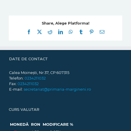
Share, Alege Platforma!
Facebook
X
Reddit
LinkedIn
WhatsApp
Tumblr
Pinterest
E-
mail:
DATE DE CONTACT
Calea Moinești, Nr:37, CP:607315
Telefon:
0234211032
Fax:
0234211032
E-mail:
secretariat@primaria-margineni.ro
CURS VALUTAR
MONEDĂ
RON
MODIFICARE %