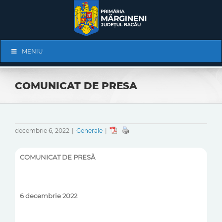
Skip
to
content
Skip
MENIU
Navigation
COMUNICAT DE PRESA
decembrie 6, 2022
|
Generale
|
COMUNICAT DE PRESĂ
6 decembrie 2022