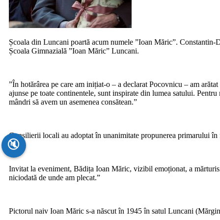
Școala din Luncani poartă acum numele ”Ioan Măric”. Constantin-Do
Școala Gimnazială ”Ioan Măric” Luncani.
”În hotărârea pe care am inițiat-o – a declarat Pocovnicu – am arătat că
ajunse pe toate continentele, sunt inspirate din lumea satului. Pentr
mândri să avem un asemenea consătean.”
Consilierii locali au adoptat în unanimitate propunerea primarului în f
🔇
Invitat la eveniment, Bădița Ioan Măric, vizibil emoționat, a mărtur
niciodată de unde am plecat.”
Pictorul naiv Ioan Măric s-a născut în 1945 în satul Luncani (Mărgin