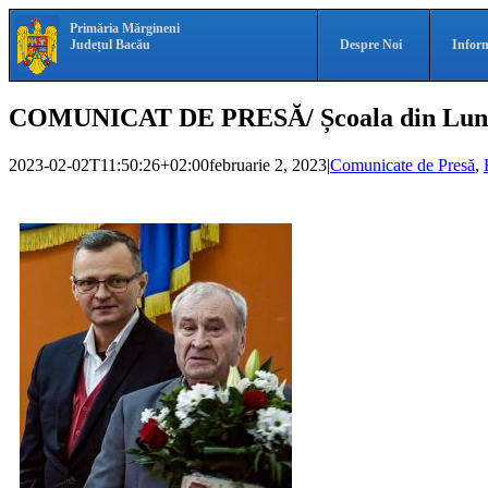
Skip
Skip
Primăria Mărgineni
to
Navigation
Județul Bacău
Despre Noi
Inform
content
COMUNICAT DE PRESĂ/ Școala din Luncan
2023-02-02T11:50:26+02:00
februarie 2, 2023
|
Comunicate de Presă
,