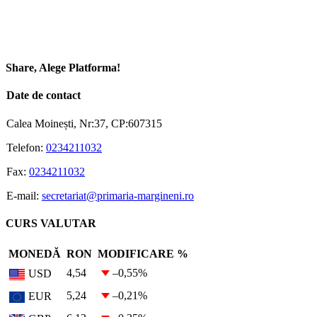
Share, Alege Platforma!
Facebook
X
Reddit
LinkedIn
WhatsApp
Tumblr
Pinterest
E-
Date de contact
mail:
Calea Moinești, Nr:37, CP:607315
Telefon:
0234211032
Fax:
0234211032
E-mail:
secretariat@primaria-margineni.ro
CURS VALUTAR
MONEDĂ
RON
MODIFICARE %
4,54
–0,55
%
USD
5,24
–0,21
%
EUR