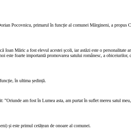
rian Pocovnicu, primarul în funcție al comunei Mărgineni, a propus C
 Ioan Măric a fost elevul acestei școli, iar astăzi este o personalitate ar
u noi este foarte importantă promovarea satului românesc, a obiceiurilor
uncție, în ultima ședință.
isit: ”Oriunde am fost în Lumea asta, am purtat în suflet mereu satul m
eni) și este primul cetățean de onoare al comunei.