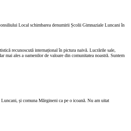
onsiliului Local schimbarea denumirii Școlii Gimnaziale Luncani în
tistică recunoscută internațional în pictura naivă. Lucrările sale,
, dar mai ales a oamenilor de valoare din comunitatea noastră. Suntem
eu, Luncani, și comuna Mărgineni ca pe o icoană. Nu am uitat