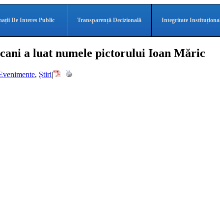
ații De Interes Public
Transparență Decizională
Integritate Instituționa
i a luat numele pictorului Ioan Măric
Evenimente
,
Știri
|