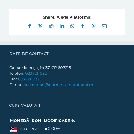
Share, Alege Platforma!
Facebook
X
Reddit
LinkedIn
WhatsApp
Tumblr
Pinterest
E-
mail:
DATE DE CONTACT
Calea Moinești, Nr:37, CP:607315
Telefon:
0234211032
Fax:
0234211032
E-mail:
secretariat@primaria-margineni.ro
CURS VALUTAR
MONEDĂ
RON
MODIFICARE %
4,54
0,00
%
USD