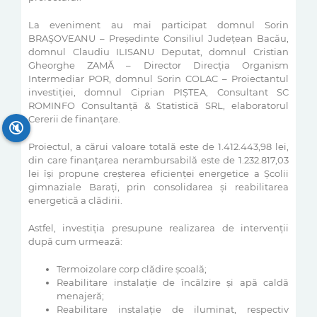
La eveniment au mai participat domnul Sorin
BRAȘOVEANU – Președinte Consiliul Județean Bacău,
domnul Claudiu ILISANU Deputat, domnul Cristian
Gheorghe ZAMĂ – Director Direcția Organism
Intermediar POR, domnul Sorin COLAC – Proiectantul
investiției, domnul Ciprian PIȘTEA, Consultant SC
ROMINFO Consultanță & Statistică SRL, elaboratorul
Cererii de finanțare.
🔇
Proiectul, a cărui valoare totală este de 1.412.443,98 lei,
din care finanțarea nerambursabilă este de 1.232.817,03
lei își propune creșterea eficienței energetice a Școlii
gimnaziale Barați, prin consolidarea și reabilitarea
energetică a clădirii.
Astfel, investiția presupune realizarea de intervenții
după cum urmează:
Termoizolare corp clădire școală;
Reabilitare instalație de încălzire și apă caldă
menajeră;
Reabilitare instalație de iluminat, respectiv