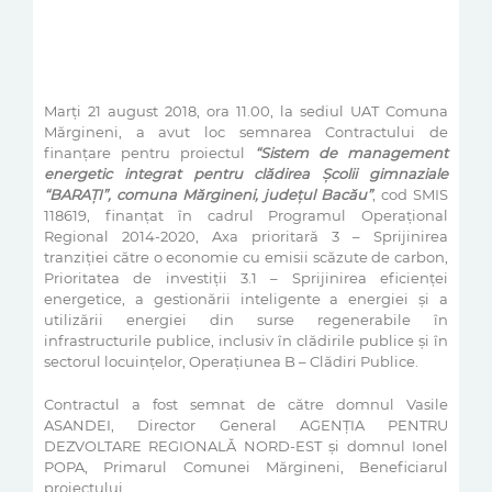
Marți 21 august 2018, ora 11.00, la sediul UAT Comuna
Mărgineni, a avut loc semnarea Contractului de
finanțare pentru proiectul
“Sistem de management
energetic integrat pentru clădirea Școlii gimnaziale
“BARAȚI”, comuna Mărgineni, județul Bacău”
, cod SMIS
118619, finanțat în cadrul Programul Operațional
Regional 2014-2020, Axa prioritară 3 – Sprijinirea
tranziției către o economie cu emisii scăzute de carbon,
Prioritatea de investiții 3.1 – Sprijinirea eficienței
energetice, a gestionării inteligente a energiei și a
utilizării energiei din surse regenerabile în
infrastructurile publice, inclusiv în clădirile publice și în
sectorul locuințelor, Operațiunea B – Clădiri Publice.
Contractul a fost semnat de către domnul Vasile
ASANDEI, Director General AGENȚIA PENTRU
DEZVOLTARE REGIONALĂ NORD-EST și domnul Ionel
POPA, Primarul Comunei Mărgineni, Beneficiarul
proiectului.