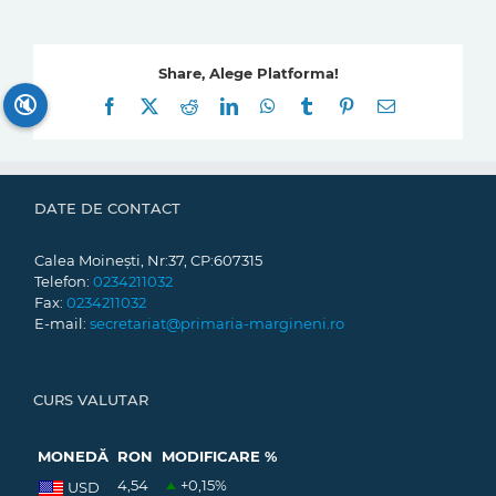
Share, Alege Platforma!
🔇
Facebook
X
Reddit
LinkedIn
WhatsApp
Tumblr
Pinterest
E-
mail:
DATE DE CONTACT
Calea Moinești, Nr:37, CP:607315
Telefon:
0234211032
Fax:
0234211032
E-mail:
secretariat@primaria-margineni.ro
CURS VALUTAR
MONEDĂ
RON
MODIFICARE %
4,54
+0,15
%
USD