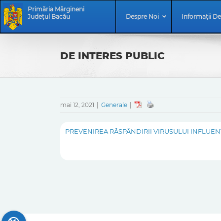
Skip
Skip
Primăria Mărgineni
to
Navigation
Județul Bacău
Despre Noi
Informații De
content
DE INTERES PUBLIC
mai 12, 2021
|
Generale
|
PREVENIREA RĂSPÂNDIRII VIRUSULUI INFLUEN