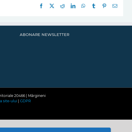
Facebook
X
Reddit
LinkedIn
WhatsApp
Tumblr
Pinterest
E-
mail:
ABONARE NEWSLETTER
ritoriale 20466 | Mărgineni
a site-ului
|
GDPR