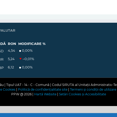
VALUTAR
EDĂ
RON
MODIFICARE %
4,54
0,00
%
SD
5,24
–0,01
%
UR
6,12
0,00
%
BP
u | Tipul UAT - 14 - C - Comună | Codul SIRUTA al Unitații Administrativ-Te
are Cookies
|
Politică de confidențialitate site
|
Termeni și condiții de utilizare 
PPW @
2026 |
Hartă Website
|
Setări Cookies și Accesibilitate