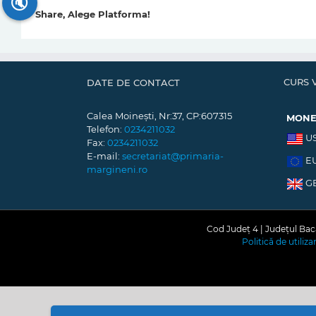
🔇
Share, Alege Platforma!
CURS 
DATE DE CONTACT
Calea Moinești, Nr:37, CP:607315
MON
Telefon:
0234211032
U
Fax:
0234211032
E-mail:
secretariat@primaria-
E
margineni.ro
G
Cod Județ 4 | Județul Bacă
Politică de utiliz