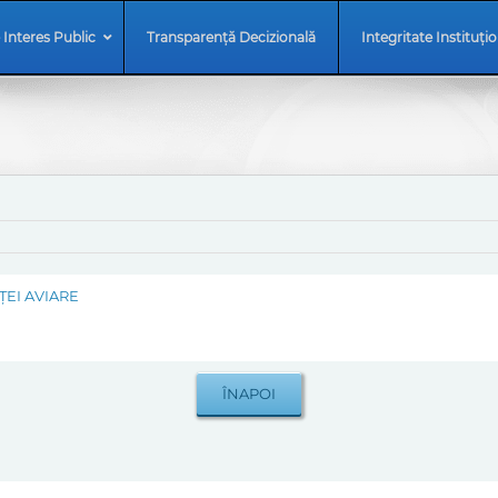
 Interes Public
Transparență Decizională
Integritate Instituți
ŢEI AVIARE