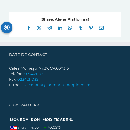
Share, Alege Platforma!
🔇
Facebook
X
Reddit
LinkedIn
WhatsApp
Tumblr
Pinterest
E-
mail:
DATE DE CONTACT
Calea Moinești, Nr:37, CP:607315
Telefon:
0234211032
Fax:
0234211032
E-mail:
secretariat@primaria-margineni.ro
CURS VALUTAR
MONEDĂ
RON
MODIFICARE %
4,56
+0,02
%
USD