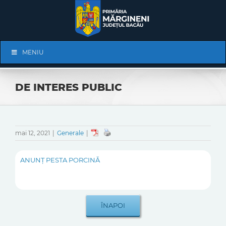
Skip
to
content
Skip
MENIU
Navigation
DE INTERES PUBLIC
mai 12, 2021
|
Generale
|
ANUNŢ PESTA PORCINĂ