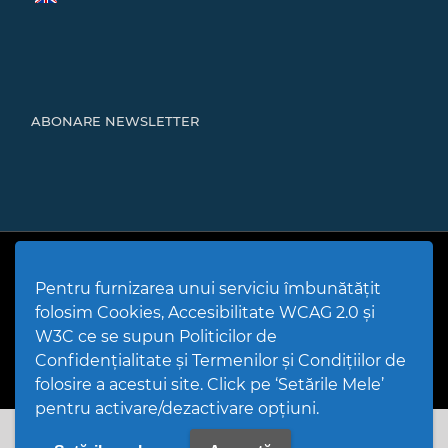
ABONARE NEWSLETTER
Cod Județ 4 | Județul Bacău | Tipul UAT - 14 - C - Comună |
Codul SIRUTA al Unitații Administrativ-Teritoriale 20466 |
Pentru furnizarea unui serviciu îmbunătățit
Mărgineni
folosim Cookies, Accesibilitate WCAG 2.0 și
Politică de utilizare Cookies
|
Politică de confidențialitate site
|
Termeni și condiții de utilizare a site-ului
|
GDPR
W3C ce se supun Politicilor de
PPW @
2026 |
Hartă Website
|
Setări Cookies și Accesibilitate
Confidențialitate și Termenilor și Condițiilor de
folosire a acestui site. Click pe ‘Setările Mele’
pentru activare/dezactivare opțiuni.