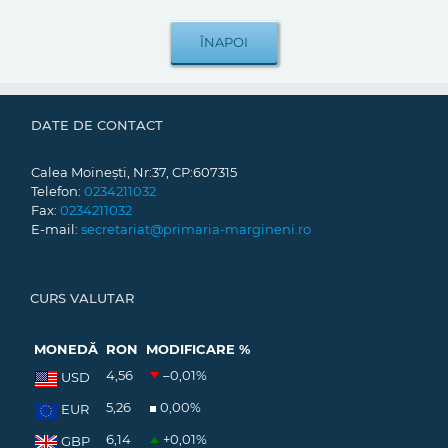
DATE DE CONTACT
Calea Moinești, Nr:37, CP:607315
Telefon:
0234211032
Fax:
0234211032
E-mail:
secretariat@primaria-margineni.ro
CURS VALUTAR
MONEDĂ
RON
MODIFICARE %
4,56
–0,01
%
USD
5,26
0,00
%
EUR
6,14
+0,01
%
GBP