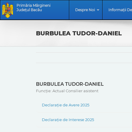
Skip
Skip
Primăria Mărgineni
to
Navigation
Județul Bacău
Despre Noi
Informații De
content
BURBULEA TUDOR-DANIEL
BURBULEA TUDOR-DANIEL
Funcție: Actual Consilier asistent
Declarație de Avere 2025
Declarație de Interese 2025