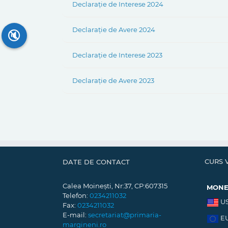
Declarație de Interese 2024
Declarație de Avere 2024
🔇
Declarație de Interese 2023
Declarație de Avere 2023
CURS 
DATE DE CONTACT
Calea Moinești, Nr:37, CP:607315
MON
Telefon:
0234211032
U
Fax:
0234211032
E-mail:
secretariat@primaria-
E
margineni.ro