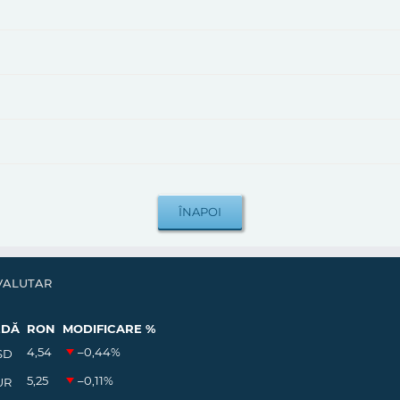
VALUTAR
EDĂ
RON
MODIFICARE %
4,54
–0,44
%
SD
5,25
–0,11
%
UR