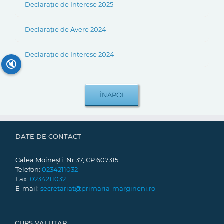
Declarație de Interese 2025
Declarație de Avere 2024
Declarație de Interese 2024
🔇
DATE DE CONTACT
Calea Moinești, Nr:37, CP:607315
Telefon:
0234211032
Fax:
0234211032
E-mail:
secretariat@primaria-margineni.ro
CURS VALUTAR