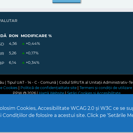
VALUTAR
EDĂ
RON
MODIFICARE %
4,56
+0,44
%
SD
5,26
+0,17
%
UR
6,14
+0,34
%
BP
u | Tipul UAT - 14 - C - Comună | Codul SIRUTA al Unitații Administrativ-Te
are Cookies
|
Politică de confidențialitate site
|
Termeni și condiții de utilizare 
PPW @
2026 |
Hartă Website
|
Setări Cookies și Accesibilitate
 folosim Cookies, Accesibilitate WCAG 2.0 și W3C ce se s
 Condițiilor de folosire a acestui site. Click pe ‘Setările M