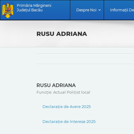
Skip
Skip
Primăria Mărgineni
to
Navigation
Județul Bacău
Despre Noi
Informații De
content
RUSU ADRIANA
RUSU ADRIANA
Funcție: Actual Polițist local
Declarație de Avere 2025
Declarație de Interese 2025