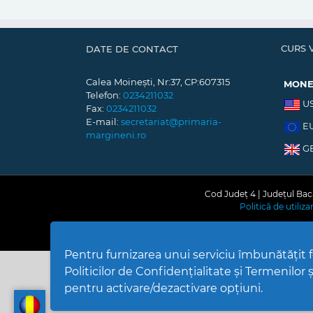
CURS 
DATE DE CONTACT
Calea Moinești, Nr:37, CP:607315
MON
Telefon:
0234211032
U
Fax:
0234211032
E-mail:
secretariat@primaria-
E
margineni.ro
G
Cod Județ 4 | Județul Bacă
Politică de utiliz
Pentru furnizarea unui serviciu îmbunătățit
Politicilor de Confidențialitate și Termenilor și
pentru activare/dezactivare opțiuni.