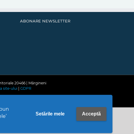
ABONARE NEWSLETTER
ritoriale 20466 | Mărgineni
a site-ului
|
GDPR
upun
Setările mele
Acceptă
ele’