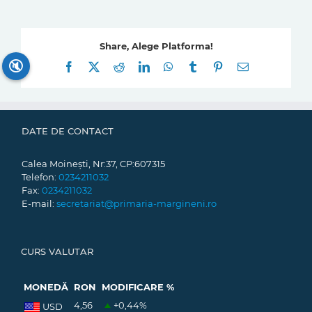
Share, Alege Platforma!
🔇
Facebook
X
Reddit
LinkedIn
WhatsApp
Tumblr
Pinterest
E-
mail:
DATE DE CONTACT
Calea Moinești, Nr:37, CP:607315
Telefon:
0234211032
Fax:
0234211032
E-mail:
secretariat@primaria-margineni.ro
CURS VALUTAR
MONEDĂ
RON
MODIFICARE %
4,56
+0,44
%
USD