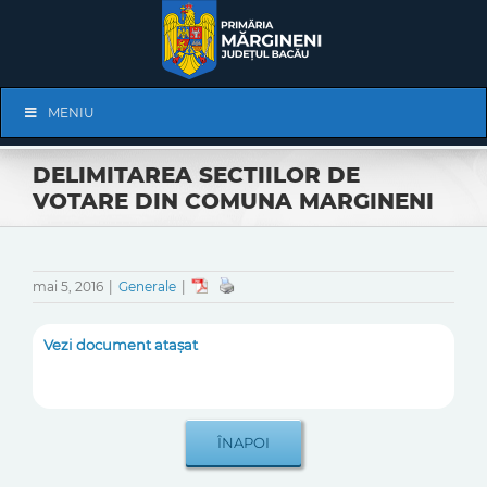
Skip
to
content
Skip
MENIU
Navigation
DELIMITAREA SECTIILOR DE
VOTARE DIN COMUNA MARGINENI
mai 5, 2016
|
Generale
|
Vezi document atașat