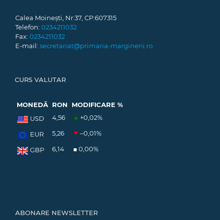
Calea Moinești, Nr:37, CP:607315
Telefon:
0234211032
Fax:
0234211032
E-mail:
secretariat@primaria-margineni.ro
CURS VALUTAR
MONEDĂ
RON
MODIFICARE %
4,56
+0,02
%
USD
5,26
–0,01
%
EUR
6,14
0,00
%
GBP
ABONARE NEWSLETTER