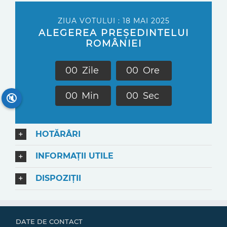
ZIUA VOTULUI : 18 MAI 2025
ALEGEREA PREȘEDINTELUI
ROMÂNIEI
0
0
Zile
0
0
Ore
0
0
Min
0
0
Sec
🔇
HOTĂRÂRI
INFORMAȚII UTILE
DISPOZIȚII
DATE DE CONTACT