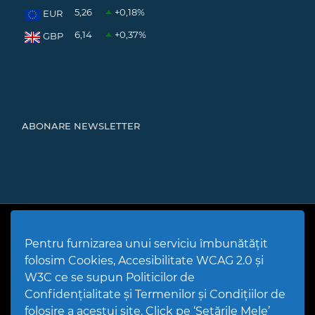
5,26
+0,18
%
EUR
6,14
+0,37
%
GBP
ABONARE NEWSLETTER
Cod Județ 4 | Județul Bacău | Tipul UAT - 14 - C - Comună |
Codul SIRUTA al Unitații Administrativ-Teritoriale 20466 |
Pentru furnizarea unui serviciu îmbunătățit
Mărgineni
folosim Cookies, Accesibilitate WCAG 2.0 și
Politică de utilizare Cookies
|
Politică de confidențialitate site
|
Termeni și condiții de utilizare a site-ului
|
GDPR
W3C ce se supun Politicilor de
PPW @
2026 |
Hartă Website
|
Setări Cookies și Accesibilitate
Confidențialitate și Termenilor și Condițiilor de
folosire a acestui site. Click pe ‘Setările Mele’