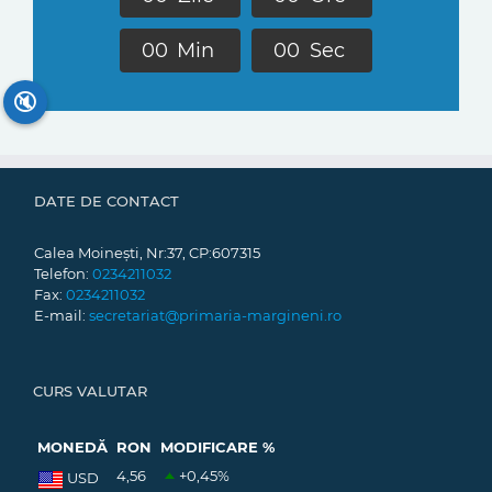
0
0
Min
0
0
Sec
🔇
DATE DE CONTACT
Calea Moinești, Nr:37, CP:607315
Telefon:
0234211032
Fax:
0234211032
E-mail:
secretariat@primaria-margineni.ro
CURS VALUTAR
MONEDĂ
RON
MODIFICARE %
4,56
+0,45
%
USD