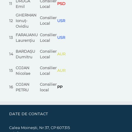
DRUGĂ
Consilier
11
PSD
Emil
Local
GHERMAN
Consilier
12
Ionuț-
USR
Local
Ovidiu
FARAUANU
Consilier
13
USR
Laurențiu
Local
BARDAȘU
Consilier
14
AUR
Dumitru
Local
COJAN
Consilier
15
AUR
Nicolae
Local
COJAN
Consilier
16
PP
PETRU
local
DATE DE CONTACT
Calea Moinești, Nr:37, CP:607315