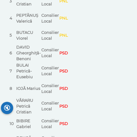
3
PNL
Cristian
Local
PEPTĂNUȘ
Consilier
4
PNL
Valerică
Local
BUTACU
Consilier
5
PNL
Viorel
Local
DAVID
Consilier
6
Gheorghiță-
PSD
Local
Benoni
BULAI
Consilier
7
Petrică-
PSD
Local
Eusebiu
Consilier
8
IOJĂ Marius
PSD
Local
VĂRARU
Consilier
9
Petrică
PSD
🔇
Local
Cristian
BIBIRE
Consilier
10
PSD
Gabriel
Local