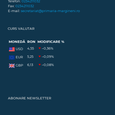
Telefon:
0234211032
Fax:
0234211032
E-mail:
secretariat@primaria-margineni.ro
CURS VALUTAR
MONEDĂ
RON
MODIFICARE %
4,55
–0,36
%
USD
5,25
–0,09
%
EUR
6,13
–0,08
%
GBP
ABONARE NEWSLETTER