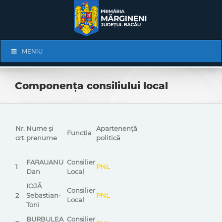
Skip
to
content
Skip
MENIU
Navigation
Componența consiliului local
Nr.
Nume și
Apartenență
Funcția
crt.
prenume
politică
FARAUANU
Consilier
1
PNL
Dan
Local
IOJĂ
Consilier
2
Sebastian-
PNL
Local
Toni
BURBULEA
Consilier