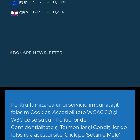
5,25
+0,09
%
EUR
6,13
+0,21
%
GBP
ABONARE NEWSLETTER
Cod Județ 4 | Județul Bacău | Tipul UAT - 14 - C - Comună |
Codul SIRUTA al Unitații Administrativ-Teritoriale 20466 |
Pentru furnizarea unui serviciu îmbunătățit
Mărgineni
folosim Cookies, Accesibilitate WCAG 2.0 și
Politică de utilizare Cookies
|
Politică de confidențialitate site
|
Termeni și condiții de utilizare a site-ului
|
GDPR
W3C ce se supun Politicilor de
PPW @
2026 |
Hartă Website
|
Setări Cookies și Accesibilitate
Confidențialitate și Termenilor și Condițiilor de
folosire a acestui site. Click pe ‘Setările Mele’