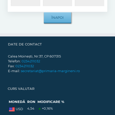
DATE DE CONTACT
Calea Moinești, Nr:37, CP:607315
Telefon:
0234211032
Fax:
0234211032
E-mail:
secretariat@primaria-margineni.ro
CURS VALUTAR
MONEDĂ
RON
MODIFICARE %
4,54
+0,16
%
USD