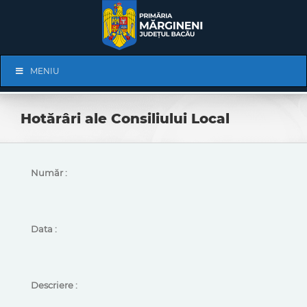
Skip
to
content
Skip
MENIU
Navigation
Hotărâri ale Consiliului Local
Număr :
Data :
Descriere :