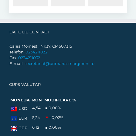
DATE DE CONTACT
Calea Moinești, Nr:37, CP:607315
Telefon:
0234211032
Fax:
0234211032
E-mail:
secretariat@primaria-margineni.ro
CURS VALUTAR
MONEDĂ
RON
MODIFICARE %
4,54
0,00
%
USD
5,24
–0,02
%
EUR
6,12
0,00
%
GBP