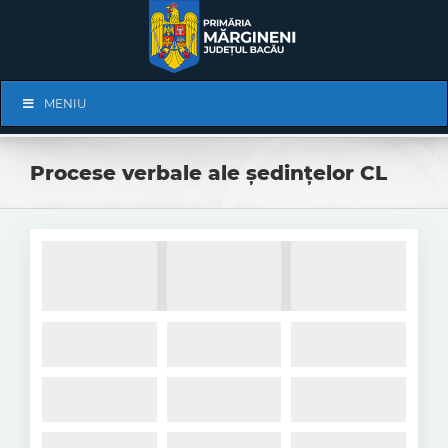
Skip
to
content
Skip
MENIU
Navigation
Procese verbale ale ședințelor CL