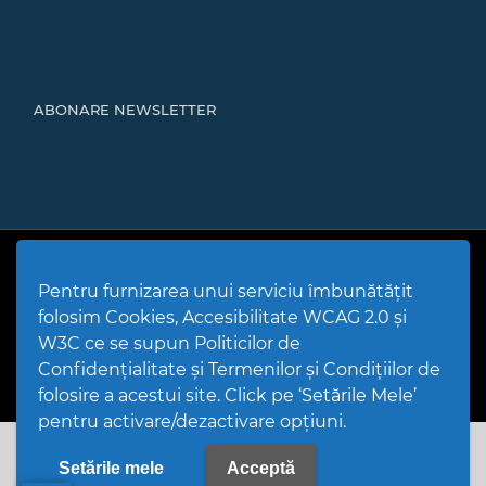
ABONARE NEWSLETTER
Cod Județ 4 | Județul Bacău | Tipul UAT - 14 - C - Comună |
Codul SIRUTA al Unitații Administrativ-Teritoriale 20466 |
Pentru furnizarea unui serviciu îmbunătățit
Mărgineni
folosim Cookies, Accesibilitate WCAG 2.0 și
Politică de utilizare Cookies
|
Politică de confidențialitate site
|
Termeni și condiții de utilizare a site-ului
|
GDPR
W3C ce se supun Politicilor de
PPW @
2026 |
Hartă Website
|
Setări Cookies și Accesibilitate
Confidențialitate și Termenilor și Condițiilor de
folosire a acestui site. Click pe ‘Setările Mele’
pentru activare/dezactivare opțiuni.
Setările mele
Acceptă