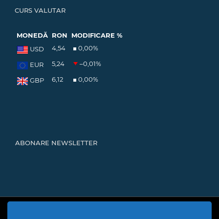
CURS VALUTAR
MONEDĂ
RON
MODIFICARE %
4,54
0,00
%
USD
5,24
–0,01
%
EUR
6,12
0,00
%
GBP
ABONARE NEWSLETTER
Cod Județ 4 | Județul Bacău | Tipul UAT - 14 - C - Comună |
Codul SIRUTA al Unitații Administrativ-Teritoriale 20466 |