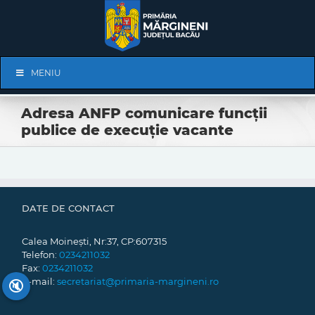
Skip
to
content
Skip
MENIU
Navigation
Adresa ANFP comunicare funcții
publice de execuție vacante
DATE DE CONTACT
Calea Moinești, Nr:37, CP:607315
Telefon:
0234211032
Fax:
0234211032
E-mail:
secretariat@primaria-margineni.ro
🔇